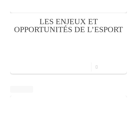
LES ENJEUX ET
OPPORTUNITÉS DE L’ESPORT
Publié le 26 Avril 2022 Le jeudi 31 mars 2022 se tenait au
sein de l’Université de Nîmes, une conférence intitulée
“Esport, enjeux et opportunités”, organisée
[…]
Lire la suite
mai 6, 2022