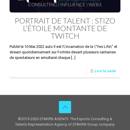
PORTRAIT DE TALENT : STIZO
L’ÉTOILE MONTANTE DE
TWITCH
Publié le 10 Mai 2022 auto Il est l\’incarnation de la \”Yes Life\” et
stream quotidiennement sur Fortnite devant plusieurs centaines
de spectateurs en simultané chaque
[…]
Lire la suite
©2015-2026 STAKRN AGENCY. The Esports Consulting &
Talents Representation Agency of STAKRN Group company.