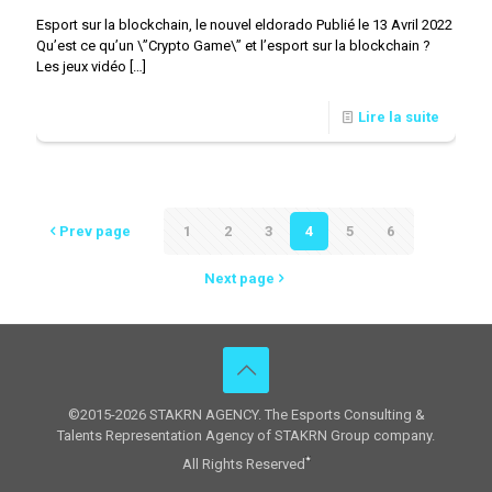
Esport sur la blockchain, le nouvel eldorado Publié le 13 Avril 2022
Qu’est ce qu’un \”Crypto Game\” et l’esport sur la blockchain ?
Les jeux vidéo
[…]
Lire la suite
Prev page
1
2
3
4
5
6
Next page
©2015-2026 STAKRN AGENCY. The Esports Consulting &
Talents Representation Agency of STAKRN Group company.
All Rights Reserved