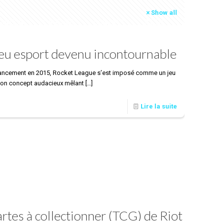
Show all
RMATION
L’AGENCE
CONTACT
ACTU
EN
jeu esport devenu incontournable
lancement en 2015, Rocket League s’est imposé comme un jeu
 son concept audacieux mêlant
[…]
Lire la suite
cartes à collectionner (TCG) de Riot