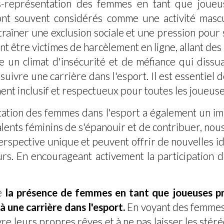
us-représentation des femmes en tant que joueu
ont souvent considérés comme une activité masc
ntraîner une exclusion sociale et une pression pou
nt être victimes de harcèlement en ligne, allant d
ée un climat d'insécurité et de méfiance qui di
uivre une carrière dans l'esport. Il est essentiel 
t inclusif et respectueux pour toutes les joueuse
tation des femmes dans l'esport a également un im
alents féminins de s'épanouir et de contribuer, nous
rspective unique et peuvent offrir de nouvelles idé
s. En encourageant activement la participation 
ue
la présence de femmes en tant que joueuses pr
à une carrière dans l'esport.
En voyant des femmes 
re leurs propres rêves et à ne pas laisser les sté