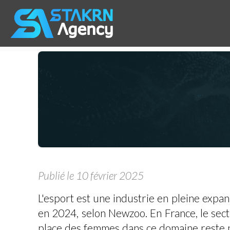
Publié le 10 février 2025
L'esport est une industrie en pleine expa
en 2024, selon Newzoo. En France, le sec
place des femmes dans ce domaine reste