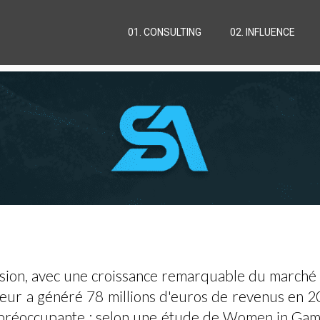
01. CONSULTING
02. INFLUENCE
nsion, avec une croissance remarquable du marché m
teur a généré 78 millions d'euros de revenus en 2
 préoccupante : selon une étude de Women in Gam