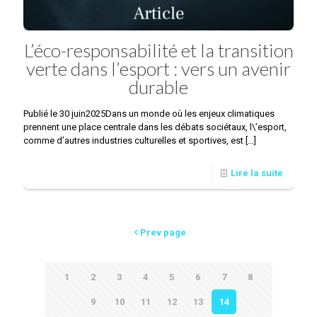
L’éco-responsabilité et la transition
verte dans l’esport : vers un avenir
durable
Publié le 30 juin2025Dans un monde où les enjeux climatiques
prennent une place centrale dans les débats sociétaux, l\’esport,
comme d’autres industries culturelles et sportives, est
[…]
Lire la suite
Prev page
1
2
3
4
5
6
7
8
9
10
11
12
13
14