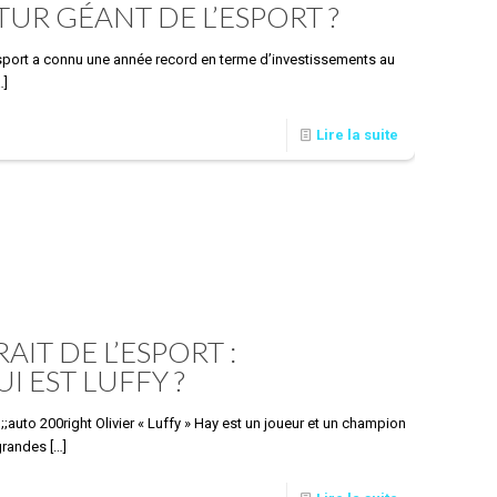
UTUR GÉANT DE L’ESPORT ?
esport a connu une année record en terme d’investissements au
…]
Lire la suite
AIT DE L’ESPORT :
I EST LUFFY ?
p;;auto 200right Olivier « Luffy » Hay est un joueur et un champion
 grandes
[…]