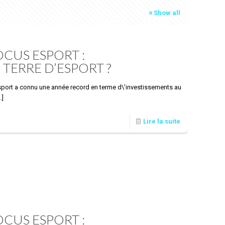
Show all
RMATION
L’AGENCE
CONTACT
ACTU
EN
CUS ESPORT :
, TERRE D’ESPORT ?
esport a connu une année record en terme d\’investissements au
…]
Lire la suite
CUS ESPORT :