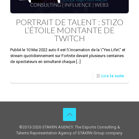
PORTRAIT DE TALENT : STIZO
L’ÉTOILE MONTANTE DE
TWITCH
Publié le 10 Mai 2022 auto Il est l\’incarnation de la \”Yes Life\” et
stream quotidiennement sur Fortnite devant plusieurs centaines
de spectateurs en simultané chaque
[…]
Lire la suite
©2015-2026 STAKRN AGENCY. The Esports Consulting &
Talents Representation Agency of STAKRN Group company.