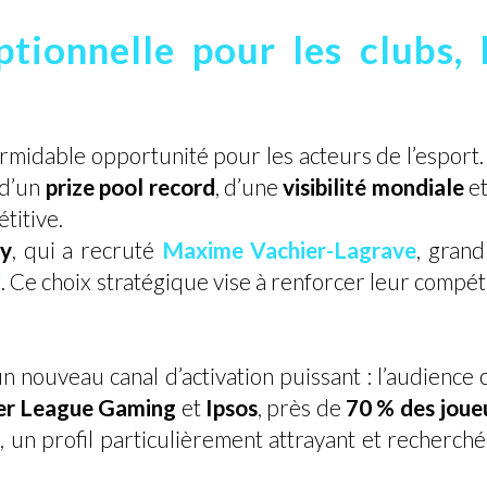
tionnelle pour les clubs,
midable opportunité pour les acteurs de l’esport.
 d’un
prize pool record
, d’une
visibilité mondiale
e
titive.
ty
, qui a recruté
Maxime Vachier-Lagrave
, grand
C
. Ce choix stratégique vise à renforcer leur compéti
n nouveau canal d’activation puissant : l’audience c
r League Gaming
et
Ipsos
, près de
70 % des joue
, un profil particulièrement attrayant et recherch