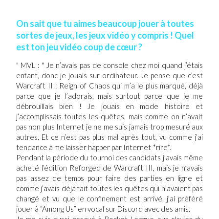
On sait que tu aimes beaucoup jouer à toutes
sortes de jeux, les jeux vidéo y compris ! Quel
est ton jeu vidéo coup de cœur ?
" MVL : " Je n’avais pas de console chez moi quand j’étais
enfant, donc je jouais sur ordinateur. Je pense que c’est
Warcraft III: Reign of Chaos qui m’a le plus marqué, déjà
parce que je l’adorais, mais surtout parce que je me
débrouillais bien ! Je jouais en mode histoire et
j’accomplissais toutes les quêtes, mais comme on n’avait
pas non plus Internet je ne me suis jamais trop mesuré aux
autres. Et ce n’est pas plus mal après tout, vu comme j’ai
tendance à me laisser happer par Internet *rire*.
Pendant la période du tournoi des candidats j’avais même
acheté l’édition Reforged de Warcraft III, mais je n’avais
pas assez de temps pour faire des parties en ligne et
comme j’avais déjà fait toutes les quêtes qui n’avaient pas
changé et vu que le confinement est arrivé, j’ai préféré
jouer à “Among Us” en vocal sur Discord avec des amis.
Je me suis aussi essayé à Rocket League, sur clavier du