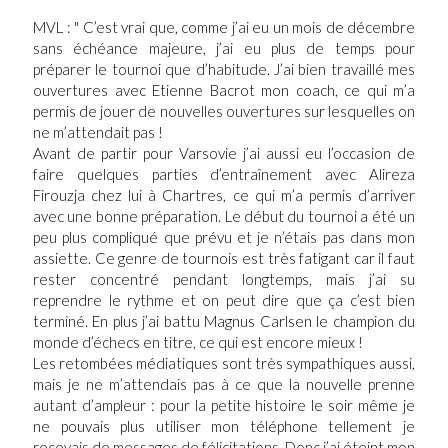
MVL : " C’est vrai que, comme j’ai eu un mois de décembre
sans échéance majeure, j’ai eu plus de temps pour
préparer le tournoi que d’habitude. J’ai bien travaillé mes
ouvertures avec Etienne Bacrot mon coach, ce qui m’a
permis de jouer de nouvelles ouvertures sur lesquelles on
ne m’attendait pas !
Avant de partir pour Varsovie j’ai aussi eu l’occasion de
faire quelques parties d’entraînement avec Alireza
Firouzja chez lui à Chartres, ce qui m’a permis d’arriver
avec une bonne préparation. Le début du tournoi a été un
peu plus compliqué que prévu et je n’étais pas dans mon
assiette. Ce genre de tournois est très fatigant car il faut
rester concentré pendant longtemps, mais j’ai su
reprendre le rythme et on peut dire que ça c’est bien
terminé. En plus j’ai battu Magnus Carlsen le champion du
monde d’échecs en titre, ce qui est encore mieux !
Les retombées médiatiques sont très sympathiques aussi,
mais je ne m’attendais pas à ce que la nouvelle prenne
autant d’ampleur : pour la petite histoire le soir même je
ne pouvais plus utiliser mon téléphone tellement je
recevais de messages de félicitations. Donc j’ai éteint mon