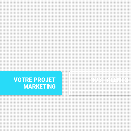
Sport | Esport | Créateurs de contenus
tégie d'influence marketin
VOTRE PROJET
NOS TALENTS
MARKETING